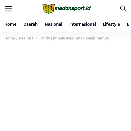
Home
Daerah
Nasional
Internasional
Lifestyle
E
Home
Nasional
Flandy Limpele Bela Tanah Kelahirannya
/
/