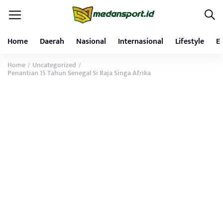
Home
Daerah
Nasional
Internasional
Lifestyle
E
Home
Uncategorized
/
/
Penantian 15 Tahun Senegal Si Raja Singa Afrika