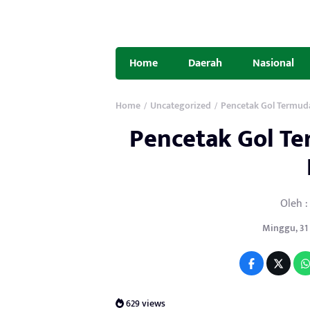
Home
Daerah
Nasional
Home
Uncategorized
Pencetak Gol Termud
/
/
Pencetak Gol Te
Oleh :
Minggu, 31 M
629 views