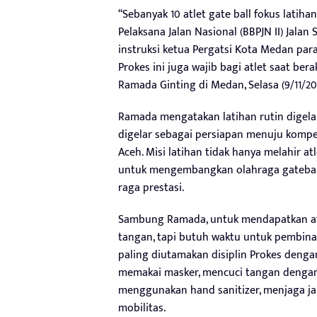
“Sebanyak 10 atlet gate ball fokus latih
Pelaksana Jalan Nasional (BBPJN II) Jalan
instruksi ketua Pergatsi Kota Medan par
Prokes ini juga wajib bagi atlet saat bera
Ramada Ginting di Medan, Selasa (9/11/202
Ramada mengatakan latihan rutin digelar
digelar sebagai persiapan menuju komp
Aceh. Misi latihan tidak hanya melahir a
untuk mengembangkan olahraga gateball 
raga prestasi.
Sambung Ramada, untuk mendapatkan atl
tangan, tapi butuh waktu untuk pembinaa
paling diutamakan disiplin Prokes deng
memakai masker, mencuci tangan dengan 
menggunakan hand sanitizer, menjaga j
mobilitas.