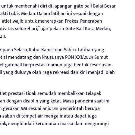
an untuk membenahi diri di lapangan gate ball Balai Besar
 Sakti Lubis Medan. Dalam latihan ini sesuai dengan
a atlet wajib untuk menerapkan Prokes. Penerapan
ktivitas sehari-hari,” ujar pelatih Gate Ball Kota Medan,
1).
 pada Selasa, Rabu, Kamis dan Sabtu. Latihan yang
etisi mendatang dan khususnya PON XXI/2024 Sumut
tlet gateball berprestasi namun juga bentuk keseriusan
yang dulunya olah raga rekreasi dan kini menjadi olah
et prestasi tidak semudah membalikkan telapak
n dengan disiplin yang ketat. Masa pandemi saat ini
an gerakan 5M sesuai anjuran pemerintah berupa
sabun di tempat air mengalir atau dapat juga
arak, menghindari kerumunan massa dan mengurangi