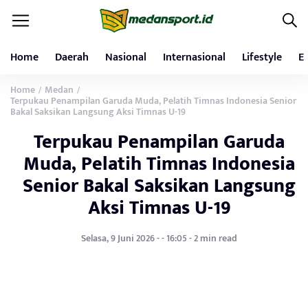
Home
Daerah
Nasional
Internasional
Lifestyle
E
Home
Medan
/
/
Terpukau Penampilan Garuda Muda, Pelatih Timnas Indonesia Senior
Bakal Saksikan Langsung Aksi Timnas U-19
Terpukau Penampilan Garuda
Muda, Pelatih Timnas Indonesia
Senior Bakal Saksikan Langsung
Aksi Timnas U-19
Selasa, 9 Juni 2026 - - 16:05 - 2 min read