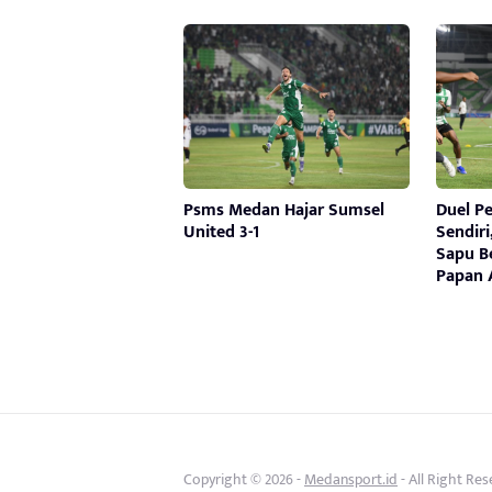
Psms Medan Hajar Sumsel
Duel P
United 3-1
Sendir
Sapu B
Papan 
Copyright © 2026 -
Medansport.id
- All Right Re