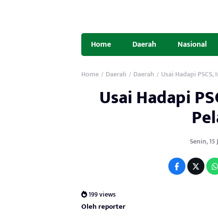
Home
Daerah
Nasional
Home
Daerah
Daerah
Usai Hadapi PSCS, 
/
/
/
Usai Hadapi PS
Pel
Senin, 15 J
199 views
Oleh reporter