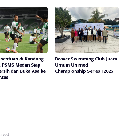
enentuan di Kandang
Beaver Swimming Club Juara
i, PSMS Medan Siap
Umum Unimed
ersih dan Buka Asa ke
Championship Series I 2025
Atas
served