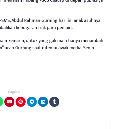
il menahan imbang PSCS Cilacap di depan publiknya
 PSMS, Abdul Rahman Gurning hari ini anak asuhnya
alikan kebugaran fisik para pemain.
g main kemarin, untuk yang gak main hanya menambah
” ucap Gurning saat ditemui awak media, Senin
Bagikan: