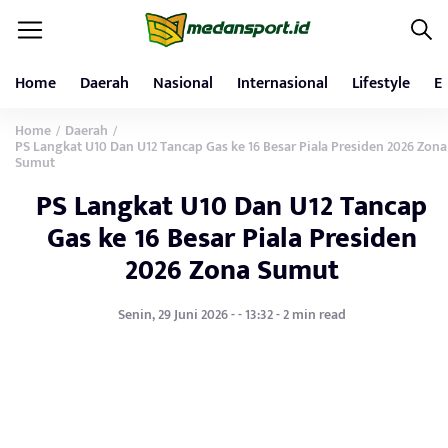
Home
Daerah
Nasional
Internasional
Lifestyle
E
Home
Daerah
/
/
PS Langkat U10 Dan U12 Tancap Gas ke 16 Besar Piala Presiden 2026 Zona
Sumut
PS Langkat U10 Dan U12 Tancap
Gas ke 16 Besar Piala Presiden
2026 Zona Sumut
Senin, 29 Juni 2026 - - 13:32 - 2 min read