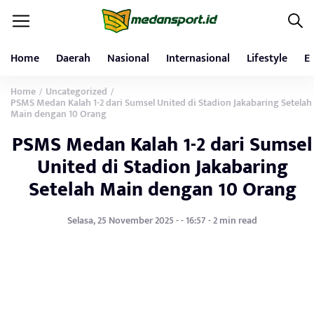
Home
Daerah
Nasional
Internasional
Lifestyle
E
Home
Uncategorized
/
/
PSMS Medan Kalah 1-2 dari Sumsel United di Stadion Jakabaring Setelah
Main dengan 10 Orang
PSMS Medan Kalah 1-2 dari Sumsel
United di Stadion Jakabaring
Setelah Main dengan 10 Orang
Selasa, 25 November 2025 - - 16:57 - 2 min read