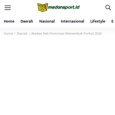
Home
Daerah
Nasional
Internasional
Lifestyle
E
Home
Daerah
Medan Deli Dominasi Menembak Porkot 2024
/
/