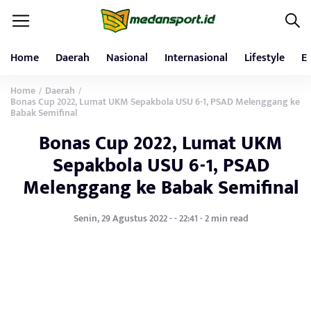
Home
Daerah
Nasional
Internasional
Lifestyle
E
Home
Daerah
/
/
Bonas Cup 2022, Lumat UKM Sepakbola USU 6-1, PSAD Melenggang ke
Babak Semifinal
Bonas Cup 2022, Lumat UKM
Sepakbola USU 6-1, PSAD
Melenggang ke Babak Semifinal
Senin, 29 Agustus 2022 - - 22:41 - 2 min read