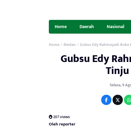
Home
Daerah
Nasional
Home
Medan
Gubsu Edy Rahmayadi Buka K
/
/
Gubsu Edy Rah
Tinju
Selasa, 9 Agu
207 views
Oleh reporter