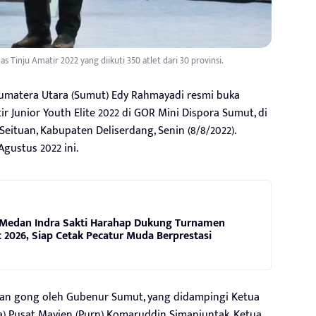
inju Amatir 2022 yang diikuti 350 atlet dari 30 provinsi.
matera Utara (Sumut) Edy Rahmayadi resmi buka
ir Junior Youth Elite 2022 di GOR Mini Dispora Sumut, di
Seituan, Kabupaten Deliserdang, Senin (8/8/2022).
Agustus 2022 ini.
Medan Indra Sakti Harahap Dukung Turnamen
2026, Siap Cetak Pecatur Muda Berprestasi
an gong oleh Gubenur Sumut, yang didampingi Ketua
na) Pusat Mayjen (Purn) Komaruddin Simanjuntak, Ketua