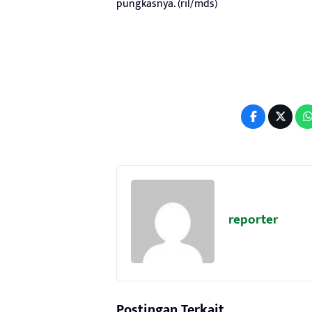
pungkasnya. (ril/mds)
reporter
Postingan Terkait