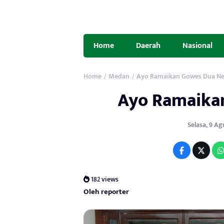
Home
Daerah
Nasional
Home
Medan
Ayo Ramaikan Gowes Dua Ne
/
/
Ayo Ramaika
Selasa, 9 Agu
182 views
Oleh reporter