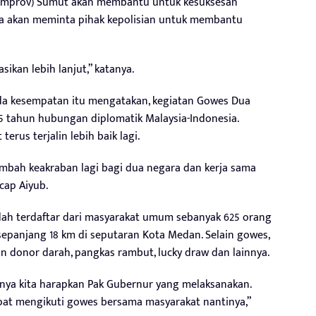
(Pemprov) Sumut akan membantu untuk kesuksesan
nya akan meminta pihak kepolisian untuk membantu
sikan lebih lanjut,” katanya.
ada kesempatan itu mengatakan, kegiatan Gowes Dua
5 tahun hubungan diplomatik Malaysia-Indonesia.
erus terjalin lebih baik lagi.
mbah keakraban lagi bagi dua negara dan kerja sama
ucap Aiyub.
udah terdaftar dari masyarakat umum sebanyak 625 orang
epanjang 18 km di seputaran Kota Medan. Selain gowes,
an donor darah, pangkas rambut, lucky draw dan lainnya.
inya kita harapkan Pak Gubernur yang melaksanakan.
pat mengikuti gowes bersama masyarakat nantinya,”