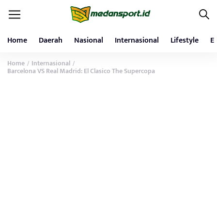
Home
Daerah
Nasional
Internasional
Lifestyle
E
Home
Internasional
/
/
Barcelona VS Real Madrid: El Clasico The Supercopa