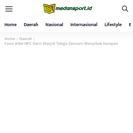
Home
Daerah
Nasional
Internasional
Lifestyle
E
Home
Daerah
/
/
Fauzi Atlet NPC Dairi: Masjid Telaga Zamzam Menyibak Harapan