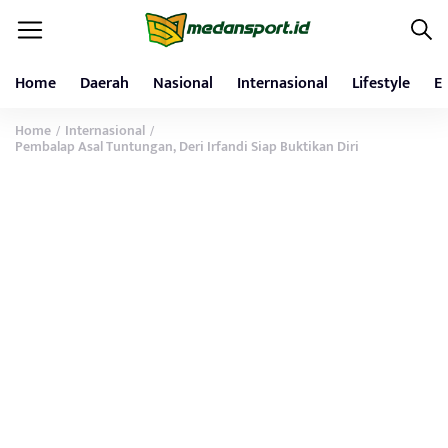
Home
Daerah
Nasional
Internasional
Lifestyle
E
Home
Internasional
/
/
Pembalap Asal Tuntungan, Deri Irfandi Siap Buktikan Diri