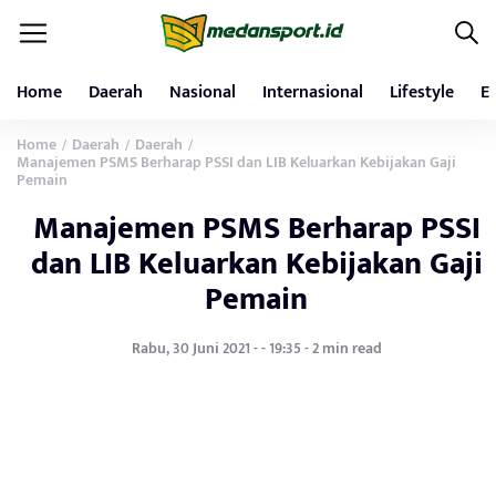
Home
Daerah
Nasional
Internasional
Lifestyle
E
Home
Daerah
Daerah
/
/
/
Manajemen PSMS Berharap PSSI dan LIB Keluarkan Kebijakan Gaji
Pemain
Manajemen PSMS Berharap PSSI
dan LIB Keluarkan Kebijakan Gaji
Pemain
Rabu, 30 Juni 2021 - - 19:35 - 2 min read