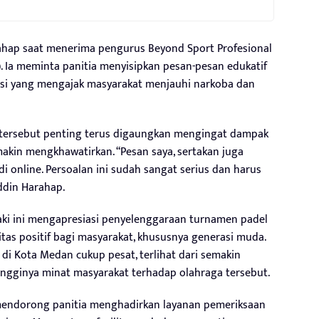
ahap saat menerima pengurus Beyond Sport Profesional
6). Ia meminta panitia menyisipkan pesan-pesan edukatif
asi yang mengajak masyarakat menjauhi narkoba dan
tersebut penting terus digaungkan mengingat dampak
makin mengkhawatirkan. “Pesan saya, sertakan juga
 online. Persoalan ini sudah sangat serius dan harus
ddin Harahap.
 Zaki ini mengapresiasi penyelenggaraan turnamen padel
tas positif bagi masyarakat, khususnya generasi muda.
di Kota Medan cukup pesat, terlihat dari semakin
ingginya minat masyarakat terhadap olahraga tersebut.
 mendorong panitia menghadirkan layanan pemeriksaan