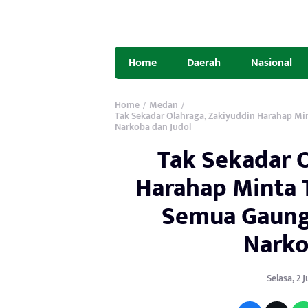
Home
Daerah
Nasional
Home
Medan
/
/
Tak Sekadar Olahraga, Zakiyuddin Harahap 
Narkoba dan Judol
Tak Sekadar 
Harahap Minta 
Semua Gaung
Narko
Selasa, 2 J