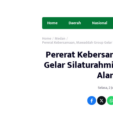
Home
Daerah
Nasional
Home
Medan
/
/
Pererat Kebersamaan, Mawaddah Group Gelar 
Pererat Kebers
Gelar Silaturahm
Ala
Selasa, 2 J