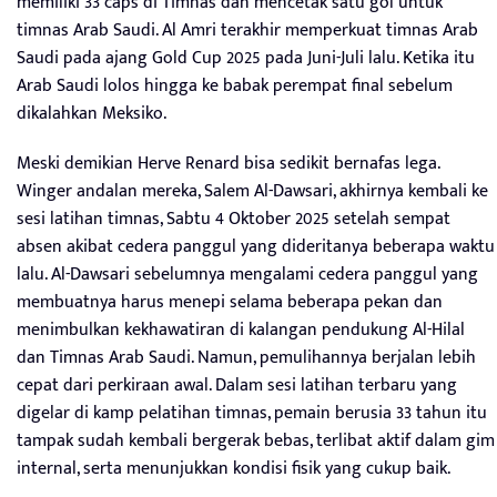
memiliki 33 caps di Timnas dan mencetak satu gol untuk
timnas Arab Saudi. Al Amri terakhir memperkuat timnas Arab
Saudi pada ajang Gold Cup 2025 pada Juni-Juli lalu. Ketika itu
Arab Saudi lolos hingga ke babak perempat final sebelum
dikalahkan Meksiko.
Meski demikian Herve Renard bisa sedikit bernafas lega.
Winger andalan mereka, Salem Al-Dawsari, akhirnya kembali ke
sesi latihan timnas, Sabtu 4 Oktober 2025 setelah sempat
absen akibat cedera panggul yang dideritanya beberapa waktu
lalu. Al-Dawsari sebelumnya mengalami cedera panggul yang
membuatnya harus menepi selama beberapa pekan dan
menimbulkan kekhawatiran di kalangan pendukung Al-Hilal
dan Timnas Arab Saudi. Namun, pemulihannya berjalan lebih
cepat dari perkiraan awal. Dalam sesi latihan terbaru yang
digelar di kamp pelatihan timnas, pemain berusia 33 tahun itu
tampak sudah kembali bergerak bebas, terlibat aktif dalam gim
internal, serta menunjukkan kondisi fisik yang cukup baik.