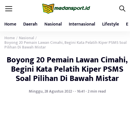
Home
Daerah
Nasional
Internasional
Lifestyle
E
Home
Nasional
/
/
Boyong 20 Pemain Lawan Cimahi, Begini Kata Pelatih Kiper PSMS Soal
Pilihan Di Bawah Mistar
Boyong 20 Pemain Lawan Cimahi,
Begini Kata Pelatih Kiper PSMS
Soal Pilihan Di Bawah Mistar
Minggu, 28 Agustus 2022 - - 16:41 - 2 min read