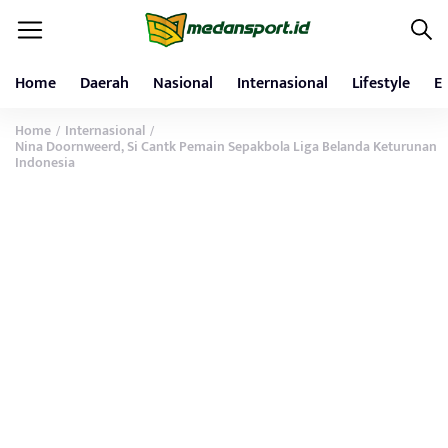
Home
Daerah
Nasional
Internasional
Lifestyle
E
Home
Internasional
/
/
Nina Doornweerd, Si Cantk Pemain Sepakbola Liga Belanda Keturunan
Indonesia