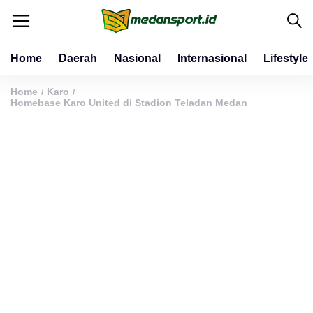
Home
Daerah
Nasional
Internasional
Lifestyle
Home
Karo
/
/
Homebase Karo United di Stadion Teladan Medan