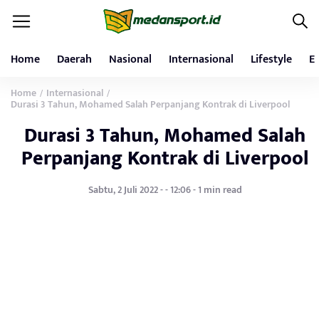
Home
Daerah
Nasional
Internasional
Lifestyle
E
Home
Internasional
/
/
Durasi 3 Tahun, Mohamed Salah Perpanjang Kontrak di Liverpool
Durasi 3 Tahun, Mohamed Salah
Perpanjang Kontrak di Liverpool
Sabtu, 2 Juli 2022 - - 12:06 - 1 min read