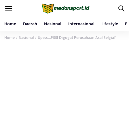
Home
Daerah
Nasional
Internasional
Lifestyle
E
Home
Nasional
Upsss…PSSI Digugat Perusahaan Asal Belgia?
/
/