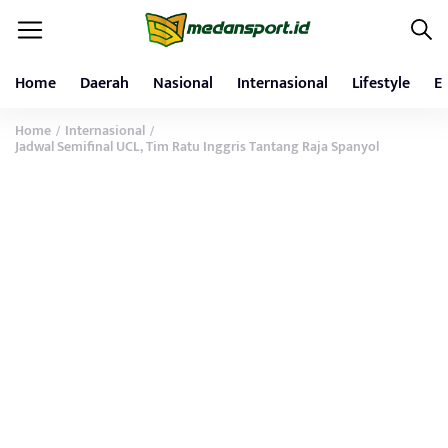
Home
Daerah
Nasional
Internasional
Lifestyle
E
Home
Internasional
/
/
Jadwal Semifinal UCL, Tim Ratu Inggris Tantang Raja Spanyol