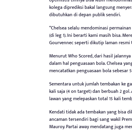
optimistis timnya bisa lebih mendomina
kolega diprediksi bakal langsung menye
dibutuhkan di depan publik sendiri.
“Chelsea selalu mendominasi permainan
(di leg 1). Ini berarti kami masih bisa. Me
Gourvennec seperti dikutip laman resmi 
Menurut Who Scored, dari hasil jalanny
dalam hal penguasaan bola. Chelsea yang
mencatatkan penguasaan bola sebesar 50,
Sementara untuk jumlah tembakan ke g
kali saja (4 on target) dan berbuah 2 go
lawan yang melepaskan total 15 kali temb
Kendati tidak ada tembakan yang bisa dik
ancaman tersendiri bagi sang wakil Prem
Mauroy. Partai away mendatang juga me