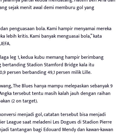
si jalannya partai kedua mendatang. Hatem Ben Arfa dan
rang sejak menit awal demi memburu gol yang
 dan penguasaan bola. Kami hampir menyamai mereka
reka lebih kritis. Kami banyak menguasai bola,” kata
UEFA.
a laga leg 1, kedua kubu memang hampir berimbang
 bertanding Stadion Stamford Bridge kala itu
9 persen berbanding 49,1 persen milik Lille.
awang, The Blues hanya mampu melepaskan sebanyak 9
l. Angka tersebut tentu masih kalah jauh dengan raihan
akan (2 on target).
onversi menjadi gol, catatan tersebut bisa menjadi
ier League saat meladeni Les Dogues di Stadion Pierre
njadi tantangan bagi Edouard Mendy dan kawan-kawan