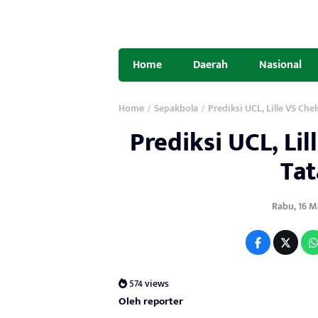
Home
Daerah
Nasional
Home
Sepakbola
Prediksi UCL, Lille VS Che
/
/
Prediksi UCL, Lil
Tat
Rabu, 16 Ma
574 views
Oleh reporter