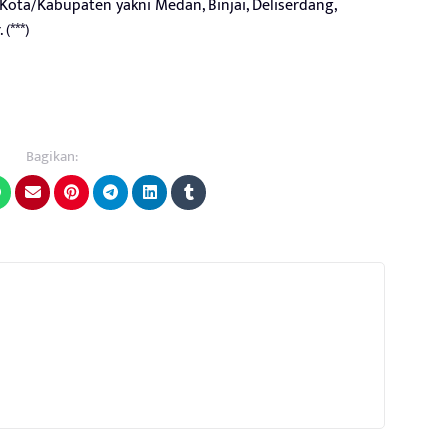
 Kota/Kabupaten yakni Medan, Binjai, Deliserdang,
(***)
Bagikan: