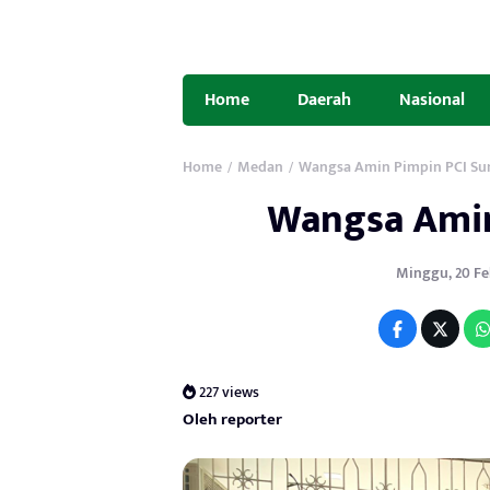
Home
Daerah
Nasional
Home
Medan
Wangsa Amin Pimpin PCI S
/
/
Wangsa Amin
Minggu, 20 Feb
227 views
Oleh reporter