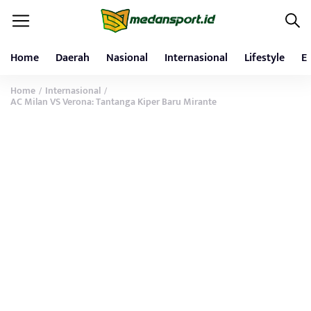
Home
Daerah
Nasional
Internasional
Lifestyle
E
Home
Internasional
/
/
AC Milan VS Verona: Tantanga Kiper Baru Mirante