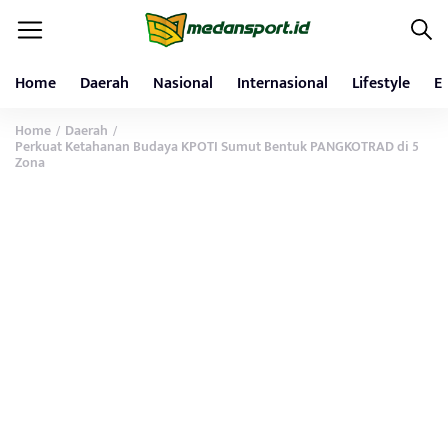
Home
Daerah
Nasional
Internasional
Lifestyle
E
Home
Daerah
/
/
Perkuat Ketahanan Budaya KPOTI Sumut Bentuk PANGKOTRAD di 5
Zona