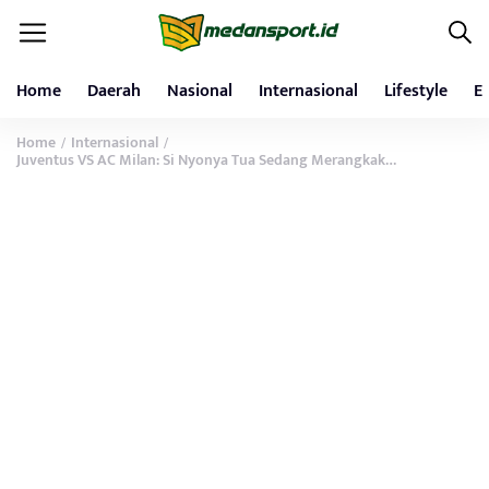
Home
Daerah
Nasional
Internasional
Lifestyle
E
Home
Internasional
/
/
Juventus VS AC Milan: Si Nyonya Tua Sedang Merangkak…