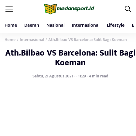
Home
Daerah
Nasional
Internasional
Lifestyle
E
Home
Internasional
Ath.Bilbao VS Barcelona: Sulit Bagi Koeman
/
/
Ath.Bilbao VS Barcelona: Sulit Bagi
Koeman
Sabtu, 21 Agustus 2021 - - 11:29 - 4 min read