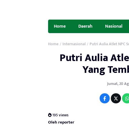
Home
Daerah
Nasional
Home
Internasional
Putri Aulia Atlet NPC
/
/
Putri Aulia At
Yang Temb
Jumat, 20 Agu
195 views
Oleh reporter