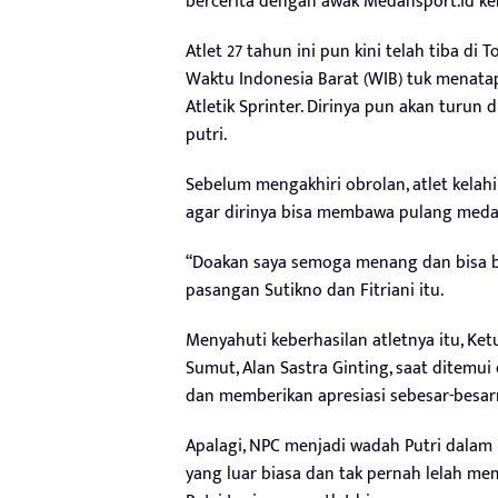
bercerita dengan awak Medansport.id ke
Atlet 27 tahun ini pun kini telah tiba di T
Waktu Indonesia Barat (WIB) tuk menatap 
Atletik Sprinter. Dirinya pun akan turun 
putri.
Sebelum mengakhiri obrolan, atlet kelahi
agar dirinya bisa membawa pulang medal
“Doakan saya semoga menang dan bisa baw
pasangan Sutikno dan Fitriani itu.
Menyahuti keberhasilan atletnya itu, Ke
Sumut, Alan Sastra Ginting, saat ditemui
dan memberikan apresiasi sebesar-besar
Apalagi, NPC menjadi wadah Putri dala
yang luar biasa dan tak pernah lelah m