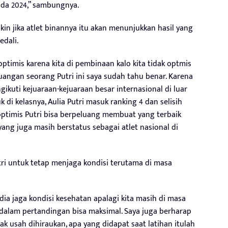
pada 2024,” sambungnya.
kin jika atlet binannya itu akan menunjukkan hasil yang
dali.
optimis karena kita di pembinaan kalo kita tidak optmis
ngan seorang Putri ini saya sudah tahu benar. Karena
ikuti kejuaraan-kejuaraan besar internasional di luar
i kelasnya, Aulia Putri masuk ranking 4 dan selisih
optimis Putri bisa berpeluang membuat yang terbaik
yang juga masih berstatus sebagai atlet nasional di
utri untuk tetap menjaga kondisi terutama di masa
ia jaga kondisi kesehatan apalagi kita masih di masa
 dalam pertandingan bisa maksimal. Saya juga berharap
k usah dihiraukan, apa yang didapat saat latihan itulah