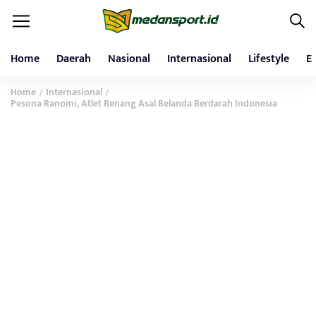
Home
Daerah
Nasional
Internasional
Lifestyle
E
Home
Internasional
/
/
Pesona Ranomi, Atlet Renang Asal Belanda Berdarah Indonesia