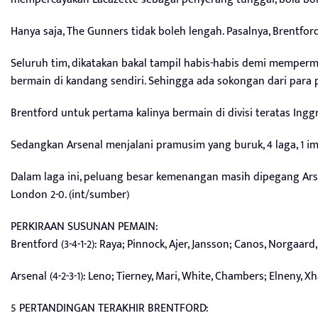
Hanya saja, The Gunners tidak boleh lengah. Pasalnya, Brentford
Seluruh tim, dikatakan bakal tampil habis-habis demi memperm
bermain di kandang sendiri. Sehingga ada sokongan dari par
Brentford untuk pertama kalinya bermain di divisi teratas Ing
Sedangkan Arsenal menjalani pramusim yang buruk, 4 laga, 1 i
Dalam laga ini, peluang besar kemenangan masih dipegang Arsen
London 2-0. (int/sumber)
PERKIRAAN SUSUNAN PEMAIN:
Brentford (3-4-1-2): Raya; Pinnock, Ajer, Jansson; Canos, Norgaar
Arsenal (4-2-3-1): Leno; Tierney, Mari, White, Chambers; Elneny, X
5 PERTANDINGAN TERAKHIR BRENTFORD: