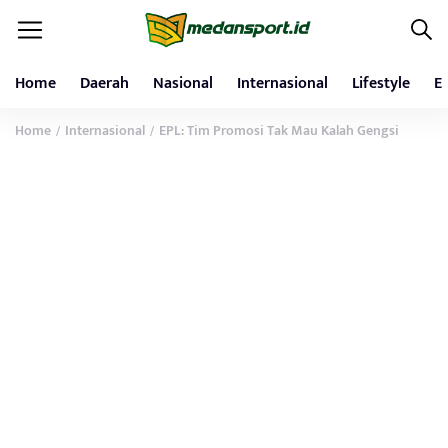
Home
Daerah
Nasional
Internasional
Lifestyle
E
Home
Internasional
EPL: Tim Promosi Tak Mau Kalah Gengsi
/
/