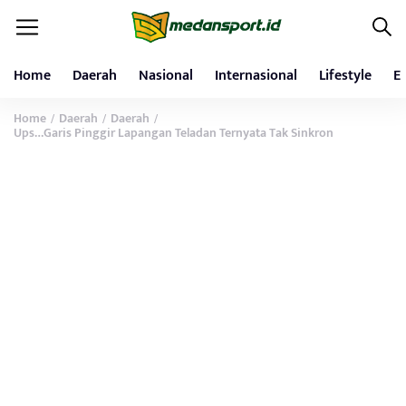
Home
Daerah
Nasional
Internasional
Lifestyle
E
Home
Daerah
Daerah
/
/
/
Ups…Garis Pinggir Lapangan Teladan Ternyata Tak Sinkron