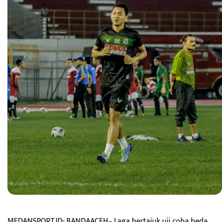
MEDANSPORT.ID- BANDAACEH– Laga bertajuk uji coba beda