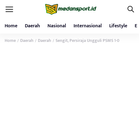
Home
Daerah
Nasional
Internasional
Lifestyle
E
Home
Daerah
Daerah
Sengit, Persiraja Ungguli PSMS 1-0
/
/
/