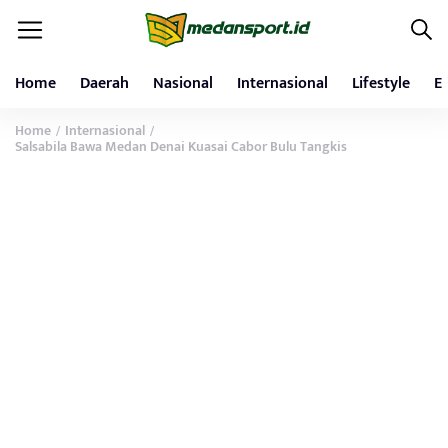
Home
Daerah
Nasional
Internasional
Lifestyle
E
Home
Internasional
/
/
Salsabila Bawa Medan Denai Kuasai Cabor Bulu Tangkis