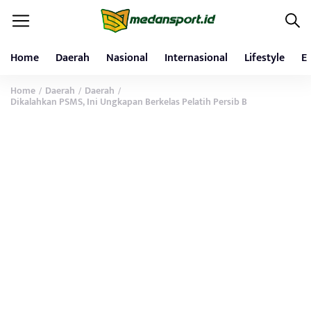
Home
Daerah
Nasional
Internasional
Lifestyle
E
Home
Daerah
Daerah
/
/
/
Dikalahkan PSMS, Ini Ungkapan Berkelas Pelatih Persib B