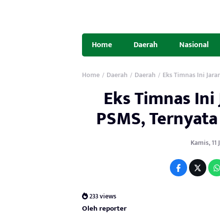
Home
Daerah
Nasional
Home
Daerah
Daerah
Eks Timnas Ini Jar
/
/
/
Eks Timnas Ini
PSMS, Ternyata
Kamis, 11 J
233 views
Oleh reporter