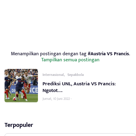
Menampilkan postingan dengan tag
#Austria VS Prancis
.
Tampilkan semua postingan
,
Internasional
Sepakbola
Prediksi UNL, Austria VS Prancis:
Ngotot….
Jumat, 10 Juni 2022 -
Terpopuler