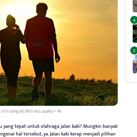
1.0 (using IJG JPEG v62), quality = 90
 yang tepat untuk olahraga jalan kaki? Mungkin banyak
enai hal tersebut, ya. Jalan kaki kerap menjadi pilihan