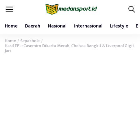
Home
Daerah
Nasional
Internasional
Lifestyle
E
Home
Sepakbola
/
/
Hasil EPL: Casemiro Dikartu Merah, Chelsea Bangkit & Liverpool Gigit
Jari