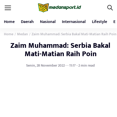
Home
Daerah
Nasional
Internasional
Lifestyle
E
Home
Medan
Zaim Muhammad: Serbia Bakal Mati-Matian Raih Poin
/
/
Zaim Muhammad: Serbia Bakal
Mati-Matian Raih Poin
Senin, 28 November 2022 - - 11:17 - 2 min read