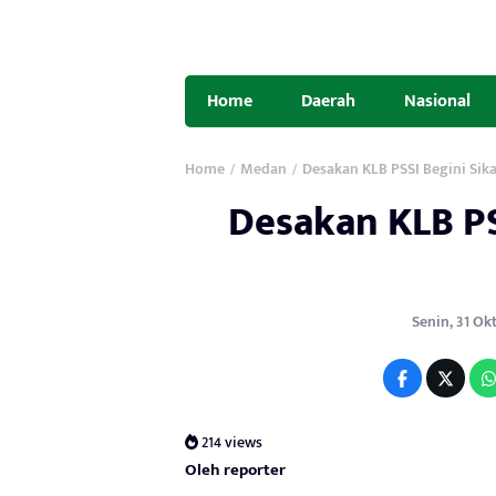
Home
Daerah
Nasional
Home
Medan
Desakan KLB PSSI Begini Si
/
/
Desakan KLB P
Senin, 31 Okt
214 views
Oleh reporter