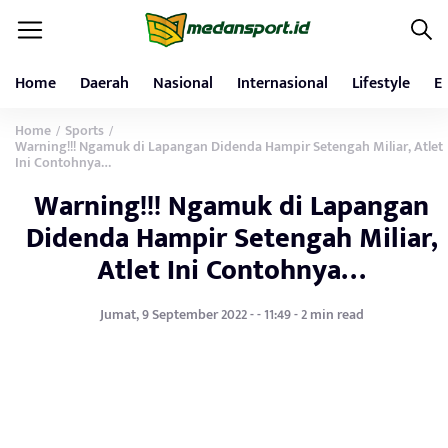
Home
Daerah
Nasional
Internasional
Lifestyle
E
Home
Sports
/
/
Warning!!! Ngamuk di Lapangan Didenda Hampir Setengah Miliar, Atlet
Ini Contohnya…
Warning!!! Ngamuk di Lapangan
Didenda Hampir Setengah Miliar,
Atlet Ini Contohnya…
Jumat, 9 September 2022 - - 11:49 - 2 min read