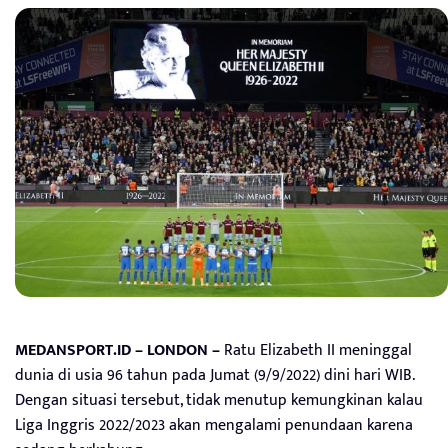
MEDANSPORT.ID – LONDON –
Ratu Elizabeth II meninggal
dunia di usia 96 tahun pada Jumat (9/9/2022) dini hari WIB.
Dengan situasi tersebut, tidak menutup kemungkinan kalau
Liga Inggris 2022/2023 akan mengalami penundaan karena