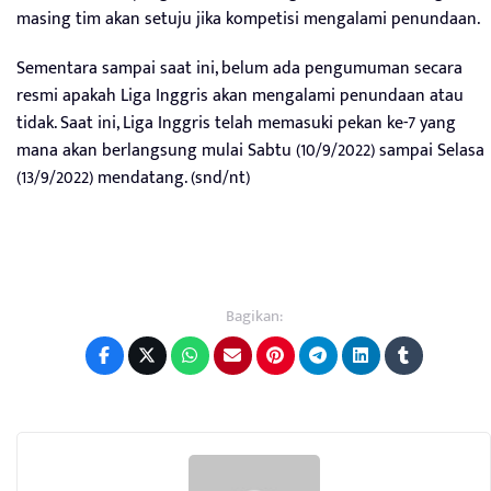
masing tim akan setuju jika kompetisi mengalami penundaan.
Sementara sampai saat ini, belum ada pengumuman secara
resmi apakah Liga Inggris akan mengalami penundaan atau
tidak. Saat ini, Liga Inggris telah memasuki pekan ke-7 yang
mana akan berlangsung mulai Sabtu (10/9/2022) sampai Selasa
(13/9/2022) mendatang. (snd/nt)
Bagikan: