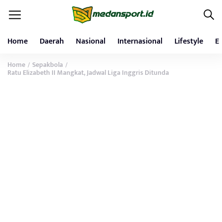
Home
Daerah
Nasional
Internasional
Lifestyle
E
Home
Sepakbola
/
/
Ratu Elizabeth II Mangkat, Jadwal Liga Inggris Ditunda