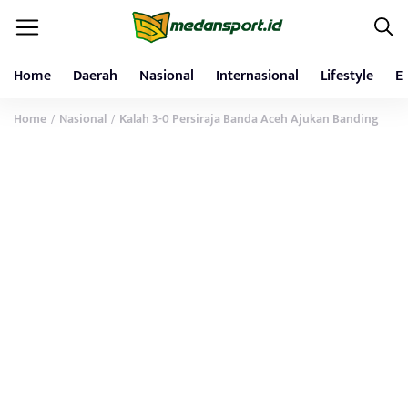
Home
Daerah
Nasional
Internasional
Lifestyle
E
Home
Nasional
Kalah 3-0 Persiraja Banda Aceh Ajukan Banding
/
/