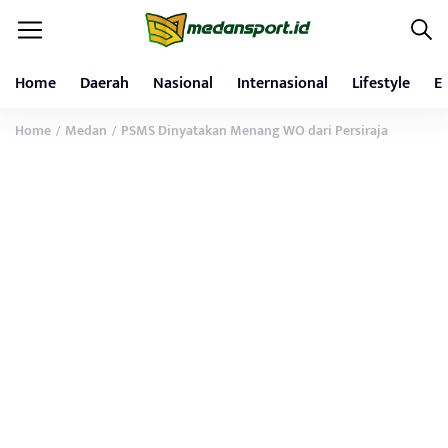
Home
Daerah
Nasional
Internasional
Lifestyle
E
Home
Medan
PSMS Dinyatakan Menang WO dari Persiraja
/
/