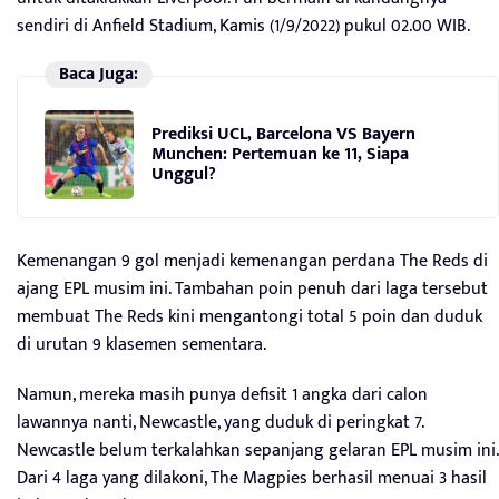
sendiri di Anfield Stadium, Kamis (1/9/2022) pukul 02.00 WIB.
Baca Juga:
Prediksi UCL, Barcelona VS Bayern
Munchen: Pertemuan ke 11, Siapa
Unggul?
Kemenangan 9 gol menjadi kemenangan perdana The Reds di
ajang EPL musim ini. Tambahan poin penuh dari laga tersebut
membuat The Reds kini mengantongi total 5 poin dan duduk
di urutan 9 klasemen sementara.
Namun, mereka masih punya defisit 1 angka dari calon
lawannya nanti, Newcastle, yang duduk di peringkat 7.
Newcastle belum terkalahkan sepanjang gelaran EPL musim ini.
Dari 4 laga yang dilakoni, The Magpies berhasil menuai 3 hasil