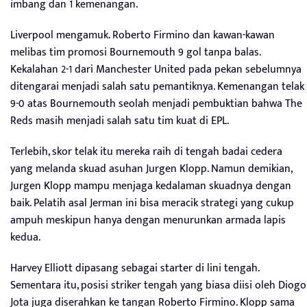
imbang dan 1 kemenangan.
Liverpool mengamuk. Roberto Firmino dan kawan-kawan
melibas tim promosi Bournemouth 9 gol tanpa balas.
Kekalahan 2-1 dari Manchester United pada pekan sebelumnya
ditengarai menjadi salah satu pemantiknya. Kemenangan telak
9-0 atas Bournemouth seolah menjadi pembuktian bahwa The
Reds masih menjadi salah satu tim kuat di EPL.
Terlebih, skor telak itu mereka raih di tengah badai cedera
yang melanda skuad asuhan Jurgen Klopp. Namun demikian,
Jurgen Klopp mampu menjaga kedalaman skuadnya dengan
baik. Pelatih asal Jerman ini bisa meracik strategi yang cukup
ampuh meskipun hanya dengan menurunkan armada lapis
kedua.
Harvey Elliott dipasang sebagai starter di lini tengah.
Sementara itu, posisi striker tengah yang biasa diisi oleh Diogo
Jota juga diserahkan ke tangan Roberto Firmino. Klopp sama