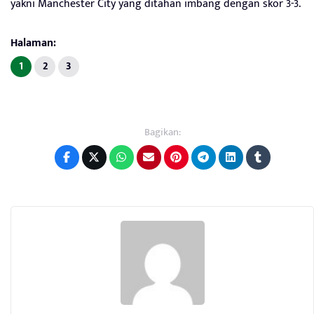
yakni Manchester City yang ditahan imbang dengan skor 3-3.
Halaman:
1
2
3
Bagikan: