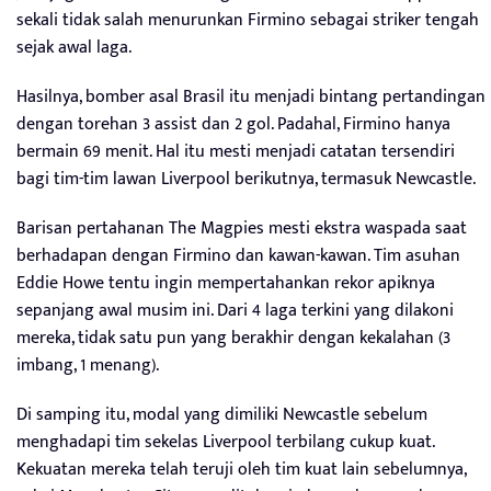
sekali tidak salah menurunkan Firmino sebagai striker tengah
sejak awal laga.
Hasilnya, bomber asal Brasil itu menjadi bintang pertandingan
dengan torehan 3 assist dan 2 gol. Padahal, Firmino hanya
bermain 69 menit. Hal itu mesti menjadi catatan tersendiri
bagi tim-tim lawan Liverpool berikutnya, termasuk Newcastle.
Barisan pertahanan The Magpies mesti ekstra waspada saat
berhadapan dengan Firmino dan kawan-kawan. Tim asuhan
Eddie Howe tentu ingin mempertahankan rekor apiknya
sepanjang awal musim ini. Dari 4 laga terkini yang dilakoni
mereka, tidak satu pun yang berakhir dengan kekalahan (3
imbang, 1 menang).
Di samping itu, modal yang dimiliki Newcastle sebelum
menghadapi tim sekelas Liverpool terbilang cukup kuat.
Kekuatan mereka telah teruji oleh tim kuat lain sebelumnya,