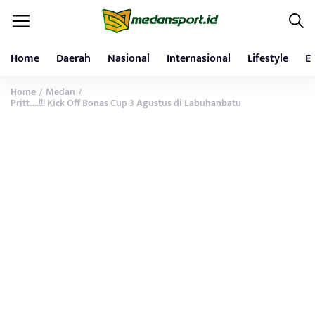
Home
Daerah
Nasional
Internasional
Lifestyle
E
Home
Medan
/
/
Pritt….!!! Kick Off Bonas Cup 3 Agustus di Labuhanbatu